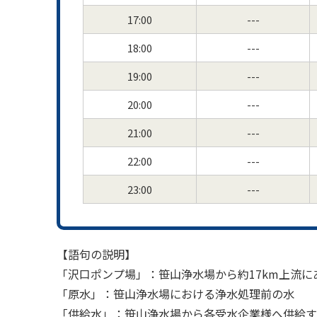
17:00
---
18:00
---
19:00
---
20:00
---
21:00
---
22:00
---
23:00
---
【語句の説明】
「沢口ポンプ場」：笹山浄水場から約17km上流
「原水」：笹山浄水場における浄水処理前の水
「供給水」：笹山浄水場から各受水企業様へ供給す