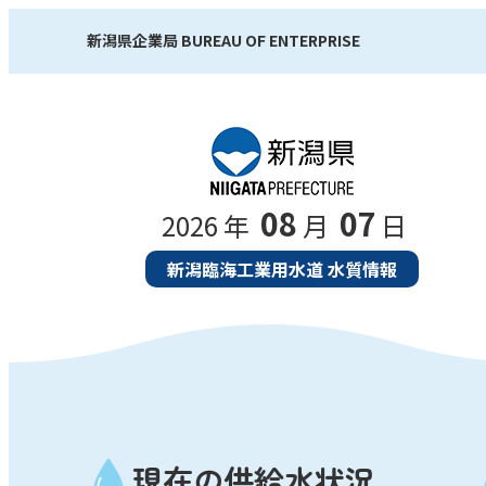
新潟県企業局 BUREAU OF ENTERPRISE
08
07
2026
年
月
日
新潟臨海工業用水道 水質情報
現在の供給水状況