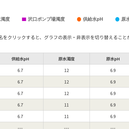
名をクリックすると、グラフの表示・非表示を切り替えること
供給水pH
原水濁度
原水pH
6.7
12
6.9
6.7
12
6.9
6.7
12
6.9
6.7
11
6.9
6.7
11
6.9
---
---
---