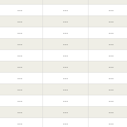
---
---
---
---
---
---
---
---
---
---
---
---
---
---
---
---
---
---
---
---
---
---
---
---
---
---
---
---
---
---
---
---
---