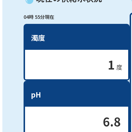
04
時
55
分現在
濁度
1
度
pH
6.8