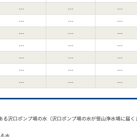
---
---
---
---
---
---
---
---
---
---
---
---
---
---
---
---
---
---
---
---
---
にある沢口ポンプ場の水（沢口ポンプ場の水が笹山浄水場に届く
る水